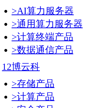
>AI算力服务器
>通用算力服务器
>计算终端产品
>数据通信产品
12博云科
>存储产品
>计算产品