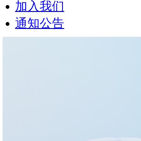
加入我们
通知公告