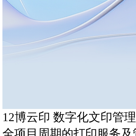
12博云印 数字化文印管
全项目周期的打印服务及管