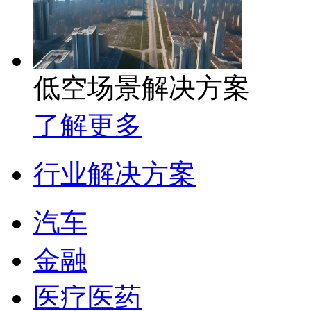
低空场景解决方案
了解更多
行业解决方案
汽车
金融
医疗医药