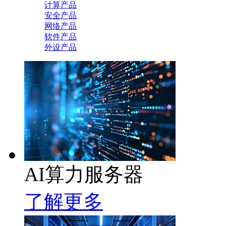
计算产品
安全产品
网络产品
软件产品
外设产品
AI算力服务器
了解更多