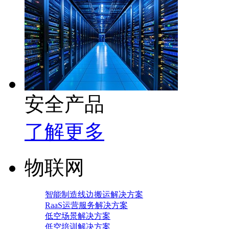
安全产品
了解更多
物联网
智能制造线边搬运解决方案
RaaS运营服务解决方案
低空场景解决方案
低空培训解决方案