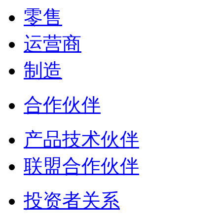
零售
运营商
制造
合作伙伴
产品技术伙伴
联盟合作伙伴
投资者关系